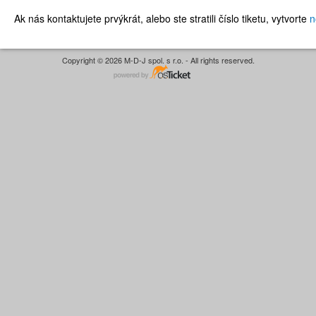
Ak nás kontaktujete prvýkrát, alebo ste stratili číslo tiketu, vytvorte
n
Copyright © 2026 M-D-J spol. s r.o. - All rights reserved.